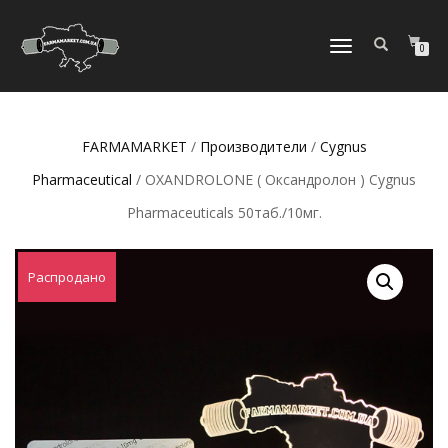
ПЕРЕКЛЮЧИТЬ
0
НАВИГАЦИЮ
FARMAMARKET
/
Производители
/
Cygnus
Pharmaceutical
/ OXANDROLONE ( Оксандролон ) Cygnus
Pharmaceuticals 50таб./10мг.
Распродано