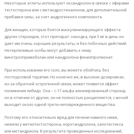
Некоторые атлеты используют оксандролон в связке с эфирами
тестостерона или с метандростеналоном, для дополнительной
прибавки силы, за счет андрогенного компонента.
Для женщин, которые боятся маскулинизирующего эффекта
других стероидов, этот препарат- находка, при 5 мг в день он
дает им очень хорошие результаты, и без побочных действий.
Нетерпеливые особы могут добавить к нему
винстролпримоболан или нандролона фенилпропионат.
При использовании его соло, вы можете обойтись без
посткурсовой терапии. Но конечно же, в высоких дозировках,
из-за обратной эстрогенной связи, может появится эффект
понижения либидо. Oxa – с-17 альфа алкилированный стероид-
но в отличии от других, он не полностью расщепляется, с мочой
выходит около одной трети неповрежденного вещества.
Поэтому его относительно вред для печени намного ниже,
нежели у метилтестостерона, норэтандролона, халотестекса
или метандриола. В результате проведенных исследований,