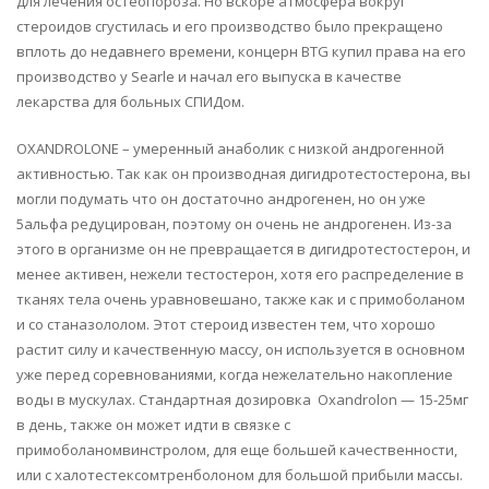
для лечения остеопороза. Но вскоре атмосфера вокруг
стероидов сгустилась и его производство было прекращено
вплоть до недавнего времени, концерн BTG купил права на его
производство у Searle и начал его выпуска в качестве
лекарства для больных СПИДом.
OXANDROLONE – умеренный анаболик с низкой андрогенной
активностью. Так как он производная дигидротестостерона, вы
могли подумать что он достаточно андрогенен, но он уже
5альфа редуцирован, поэтому он очень не андрогенен. Из-за
этого в организме он не превращается в дигидротестостерон, и
менее активен, нежели тестостерон, хотя его распределение в
тканях тела очень уравновешано, также как и с примоболаном
и со станазололом. Этот стероид известен тем, что хорошо
растит силу и качественную массу, он используется в основном
уже перед соревнованиями, когда нежелательно накопление
воды в мускулах. Стандартная дозировка Oxandrolon — 15-25мг
в день, также он может идти в связке с
примоболаномвинстролом, для еще большей качественности,
или с халотестексомтренболоном для большой прибыли массы.