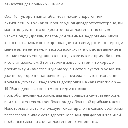
лекарства для больных СПИДом.
Oxa -10 – умеренный анаболик с низкой андрогенной
активностью. Так как он производная дигидротестостерона, вы
могли подумать что он достаточно андрогенен, но он уже
5альфа редуцирован, поэтому он очень не андрогенен. Из-за
этого в организме он не превращается в дигидротестостерон, и
менее активен, нежели тестостерон, хотя его распределение в
тканях тела очень уравновешано, также как и с примоболаном
и со станазололом. Этот стероид известен тем, что хорошо
растит силу и качественную массу, он используется в основном
уже перед соревнованиями, когда нежелательно накопление
воды в мускулах. Стандартная дозировка Balkan Oxandrolon —
15-25мг в день, также он может идти в связке с
примоболаномвинстролом, для еще большей качественности,
или с халотестексомтренболоном для большой прибыли массы.
Некоторые атлеты используют оксандролон в связке с эфирами
тестостерона или с метандростеналоном, для дополнительной
прибавки силы, за счет андрогенного компонента.