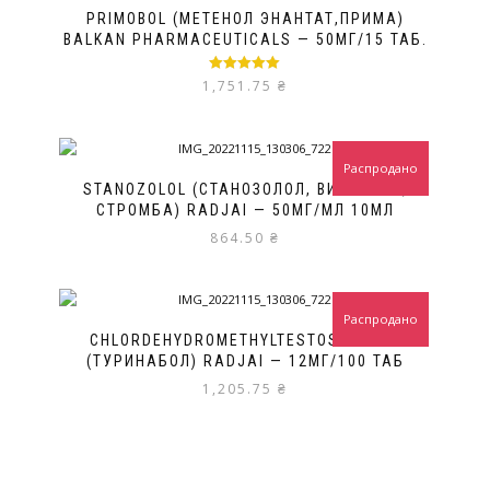
PRIMOBOL (МЕТЕНОЛ ЭНАНТАТ,ПРИМА)
BALKAN PHARMACEUTICALS — 50МГ/15 ТАБ.
Оценка
5.00
1,751.75
₴
из 5
Распродано
STANOZOLOL (СТАНОЗОЛОЛ, ВИНСТРОЛ,
СТРОМБА) RADJAI — 50МГ/МЛ 10МЛ
864.50
₴
Распродано
CHLORDEHYDROMETHYLTESTOSTERONE
(ТУРИНАБОЛ) RADJAI — 12МГ/100 ТАБ
1,205.75
₴