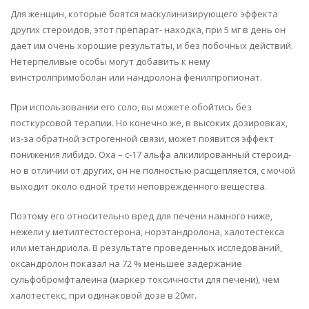
Для женщин, которые боятся маскулинизирующего эффекта
других стероидов, этот препарат- находка, при 5 мг в день он
дает им очень хорошие результаты, и без побочных действий.
Нетерпеливые особы могут добавить к нему
винстролпримоболан или нандролона фенилпропионат.
При использовании его соло, вы можете обойтись без
посткурсовой терапии. Но конечно же, в высоких дозировках,
из-за обратной эстрогенной связи, может появится эффект
понижения либидо. Oxa – с-17 альфа алкилированный стероид-
но в отличии от других, он не полностью расщепляется, с мочой
выходит около одной трети неповрежденного вещества.
Поэтому его относительно вред для печени намного ниже,
нежели у метилтестостерона, норэтандролона, халотестекса
или метандриола. В результате проведенных исследований,
оксандролон показал на 72 % меньшее задержание
сульфобромфталеина (маркер токсичности для печени), чем
халотестекс, при одинаковой дозе в 20мг.