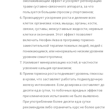
омолаживающий эффект и ускоряет регенерацию
травм суставно-связочного аппарата, за что
пользуется большим спросом у спортсменов;
Провоцирует ускорение роста и деление всех
клеток организма: кожа, мышцы, органы, кости,
связки, суставы, межсуставные жидкости, нервные
клетки и окончания. Этот эффект позволяет
включать Неофин Аква в программу гормоно-
заместительной терапии пожилых людей, людей с
понижающимся, или ненормально низким уровнем
уровнем соматотропина;
Усиливает минерализацию костей, в частности
усвоение кальция организмом;
Прием гормона роста поднимает уровень глюкозы
в крови, что заставляет работать поджелудочную
железу интенсивнее. Если дозировка составляет до
десяти ед в сутки, то побочных вредных эффектов
при клинических испытаниях не было выявлено.
При употреблении более десяти ед в сутки
рекомендуем либо ограничить курс не более шести