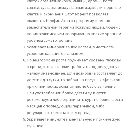
клеток организма: кожа, мышцы, органы, кости,
связки, суставы, межсуставные жидкости, нервные
клетки и окончания. Этот эффект позволяет
включать Неофин Аква в программу гормоно-
заместительной терапии пожилых людей, людей с
понижающимся, или ненормально низким уровнем
уровнем соматотропина;
Усиливает минерализацию костей, в частности
усвоение кальция организмом;
Прием гормона роста поднимает уровень глюкозы
в крови, что заставляет работать поджелудочную
железу интенсивнее. Если дозировка составляет до
десяти ед в сутки, то побочных вредных эффектов
при клинических испытаниях не было выявлено.
При употреблении более десяти ед в сутки
рекомендуем либо ограничить курс не более шести
месяцев с последующим перерывом, либо
регулярно отслеживаться у врача;
Укрепляет иммунитет, ментальную и психическую
функцию.