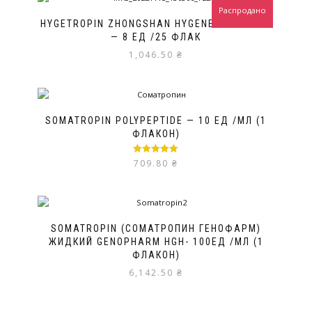
Распродано
HYGETROPIN ZHONGSHAN HYGENE BIOPHARM
— 8 ЕД /25 ФЛАК
1,046.50
₴
SOMATROPIN POLYPEPTIDE — 10 ЕД /МЛ (1
ФЛАКОН)
Оценка
5.00
709.80
₴
из 5
SOMATROPIN (СОМАТРОПИН ГЕНОФАРМ)
ЖИДКИЙ GENOPHARM HGH- 100ЕД /МЛ (1
ФЛАКОН)
6,142.50
₴