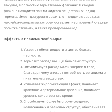
вакууме, в полностью герметичных флаконах. В каждом
флаконе находится по 5 мл жидкого вещества и 51 ед (iu)
гормона. Имеет два уровня защиты от подделок: заводская
наклейка-голограмма, которая оставляет нестираемый след при
попытке отклеить, а также проверочный код.
Эффекты от приема Neofin Aqua:
Ускоряет обмен веществ и синтез белка в
частности;
Тормозит распад мышц и белковых структур;
Оптимизирует расход БЖУ и энергии в теле,
благодаря чему снижает потребность организма в
питательных веществах;
Усиливает жиросжигающий эффект, понижает
кровяное и артериальное давление, понижает
уровень холестерина в крови;
Способствует более быстрому созданию
коллагеновых и белковых структур, обеспечивает