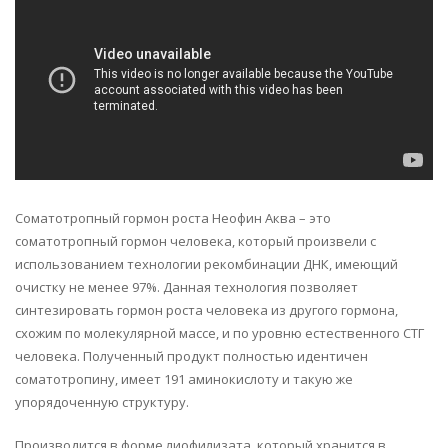
Соматотропный гормон роста Неофин Аква – это
соматотропный гормон человека, который произвели с
использованием технологии рекомбинации ДНК, имеющий
очистку не менее 97%. Данная технология позволяет
синтезировать гормон роста человека из другого гормона,
схожим по молекулярной массе, и по уровню естественного СТГ
человека. Полученный продукт полностью идентичен
соматотропину, имеет 191 аминокислоту и такую же
упорядоченную структуру.
Производится в форме лиофилизата, который хранится в