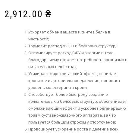
Рейтинг
1
5.00
из 5 на
основе
2,912.00
₴
опроса
пользователя
Ускоряет обмен веществ и синтез белка в
частности;
Тормозит распад мышц и белковых структур;
Оптимизирует расход БЖУ и энергии в теле,
благодаря чему снижает потребность организма в
питательных веществах;
Усиливает жиросжигающий эффект, понижает
кровяное и артериальное давление, понижает
уровень холестерина в крови;
Способствует более быстрому созданию
коллагеновых и белковых структур, обеспечивает
омолаживающий эффект и ускоряет регенерацию
травм суставно-связочного аппарата, за что
пользуется большим спросом у спортсменов;
Провоцирует ускорение роста и деление всех