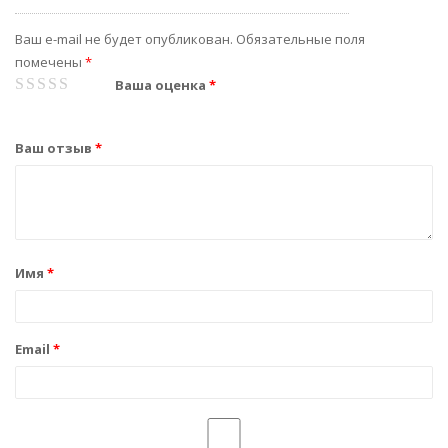
Ваш e-mail не будет опубликован.
Обязательные поля
помечены
*
1
2
3
4
5
Ваша оценка
*
Ваш отзыв
*
Имя
*
Email
*