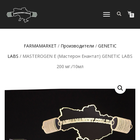
ПЕРЕКЛЮЧИТЬ
0
НАВИГАЦИЮ
FARMAMARKET
/
Производители
/
GENETIC
LABS
/ MASTEROGEN E (Мастерон Eнантат) GENETIC LABS
200 мг./10мл