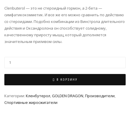
Clenbuterol — это не стероидный гормон, а 2-бета —
симфатикокомметик. И все же его можно сравнить по действию
со стероидами. Подобно комбинации из Винстрола длительного
действия и Оксандролона он способствует солидному,
качественному приросту мышц, который дополняется
значительным приливом силы.
В КОРЗИНУ
Категории:
Кленбутерол
,
GOLDEN DRAGON
,
Производители
,
Спортивные жиросжигатели