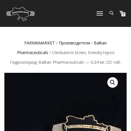
ПЕРЕКЛЮЧИТЬ
0
НАВИГАЦИЮ
FARMAMARKET
/
Производители
/
Balkan
Pharmaceuticals
/ Clenbuterol (Клен, Кленбутерол
Гидрохлорид) Balkan Pharmaceuticals — 0,04 мг./25 таб.