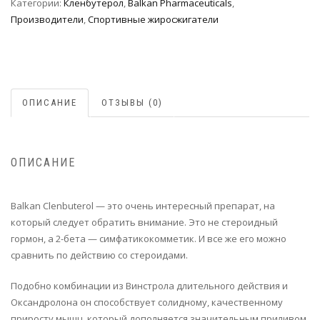
Категории:
Кленбутерол
,
Balkan Pharmaceuticals
,
Производители
,
Спортивные жиросжигатели
ОПИСАНИЕ
ОТЗЫВЫ (0)
ОПИСАНИЕ
Balkan Clenbuterol — это очень интересный препарат, на
который следует обратить внимание. Это не стероидный
гормон, а 2-бета — симфатикокомметик. И все же его можно
сравнить по действию со стероидами.
Подобно комбинации из Винстрола длительного действия и
Оксандролона он способствует солидному, качественному
приросту мышц, который дополняется значительным приливом