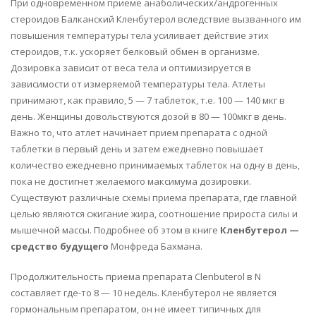
При одновременном приеме анаболических/андрогенных
стероидов Балканский Кленбутерол вследствие вызванного им
повышения температуры тела усиливает действие этих
стероидов, т.к. ускоряет белковый обмен в организме.
Дозировка зависит от веса тела и оптимизируется в
зависимости от измеряемой температуры тела. Атлеты
принимают, как правило, 5 — 7 таблеток, т.е. 100 — 140 мкг в
день. Женщины довольствуются дозой в 80 — 100мкг в день.
Важно то, что атлет начинает прием препарата с одной
таблетки в первый день и затем ежедневно повышает
количество ежедневно принимаемых таблеток на одну в день,
пока не достигнет желаемого максимума дозировки.
Существуют различные схемы приема препарата, где главной
целью являются сжигание жира, соотношение прироста силы и
мышечной массы. Подробнее об этом в книге
Кленбутерол —
средство будущего
Монфреда Бахмана.
Продолжительность приема препарата Clenbuterol в N
составляет где-то 8 — 10 недель. Кленбутерол не является
гормональным препаратом, он не имеет типичных для