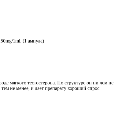
50mg/1ml. (1 ампула)
е мягкого тестостерона. По структуре он ни чем не
 тем не менее, и дает препарату хороший спрос.