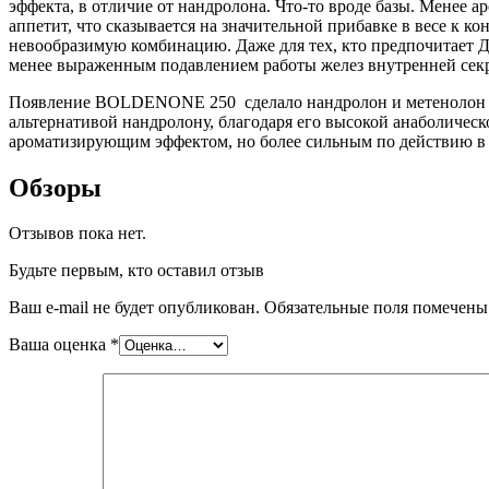
эффекта, в отличие от нандролона. Что-то вроде базы. Мене
аппетит, что сказывается на значительной прибавке в весе к к
невообразимую комбинацию. Даже для тех, кто предпочитает Д
менее выраженным подавлением работы желез внутренней сек
Появление BOLDENONE 250 сделало нандролон и метенолон сла
альтернативой нандролону, благодаря его высокой анаболичес
ароматизирующим эффектом, но более сильным по действию в 
Обзоры
Отзывов пока нет.
Будьте первым, кто оставил отзыв
Ваш e-mail не будет опубликован.
Обязательные поля помечен
Ваша оценка
*