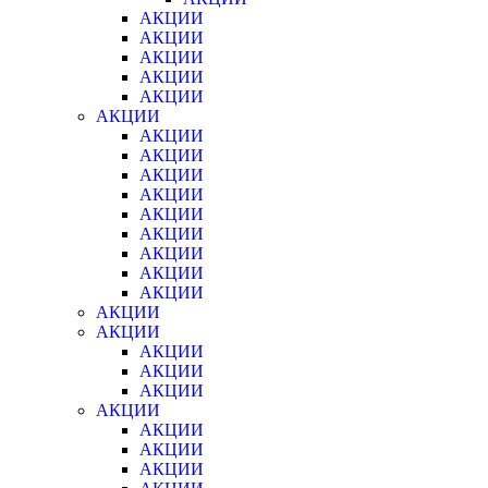
АКЦИИ
АКЦИИ
АКЦИИ
АКЦИИ
АКЦИИ
АКЦИИ
АКЦИИ
АКЦИИ
АКЦИИ
АКЦИИ
АКЦИИ
АКЦИИ
АКЦИИ
АКЦИИ
АКЦИИ
АКЦИИ
АКЦИИ
АКЦИИ
АКЦИИ
АКЦИИ
АКЦИИ
АКЦИИ
АКЦИИ
АКЦИИ