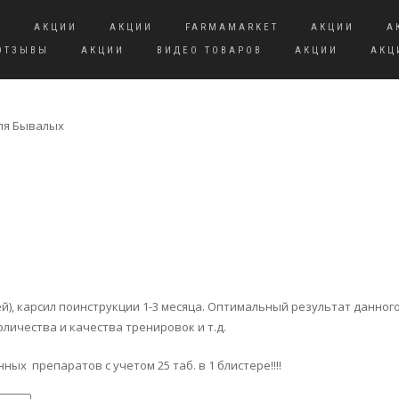
И
АКЦИИ
АКЦИИ
FARMAMARKET
АКЦИИ
А
ОТЗЫВЫ
АКЦИИ
ВИДЕО ТОВАРОВ
АКЦИИ
АКЦ
для Бывалых
ей), карсил поинструкции 1-3 месяца. Оптимальный результат данного
оличества и качества тренировок и т.д.
ых препаратов с учетом 25 таб. в 1 блистере!!!!