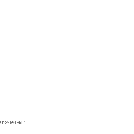
я помечены
*