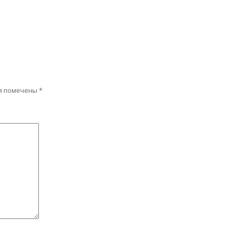
я помечены
*