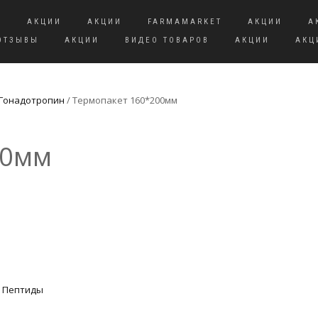
И
АКЦИИ
АКЦИИ
FARMAMARKET
АКЦИИ
А
ОТЗЫВЫ
АКЦИИ
ВИДЕО ТОВАРОВ
АКЦИИ
АКЦ
Гонадотропин
/ Термопакет 160*200мм
00мм
,
Пептиды