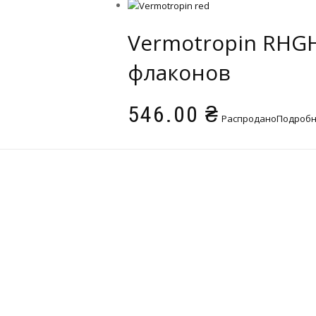
Vermotropin RHGH
флаконов
546.00
₴
Распродано
Подроб