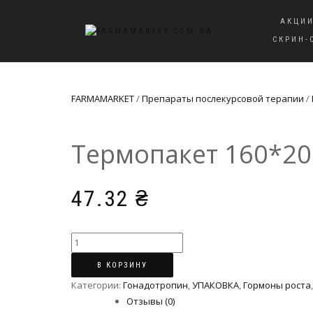
АКЦИ
СКРИН-
FARMAMARKET
/
Препараты послекурсовой терапии
/
Термопакет 160*2
47.32
₴
Количество
Термопакет
В КОРЗИНУ
160*200мм
Категории:
Гонадотропин
,
УПАКОВКА
,
Гормоны роста
Отзывы (0)