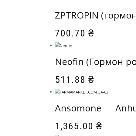
ZPTROPIN (гормон
700.70
₴
Neofin (Гормон р
511.88
₴
Ansomone — Anhui
1,365.00
₴